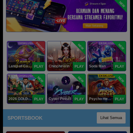
NEW
PROMO
NEW
NEW
Lamp of Cornucopia
Chinchirorin
Soda Man
PLAY
PLAY
PLAY
NEW
NEW
NEW
2026 GOLDEN GOAL RUSH
Cyber Pinball
Psycho Heroes
PLAY
PLAY
PLAY
SPORTSBOOK
Lihat Semua