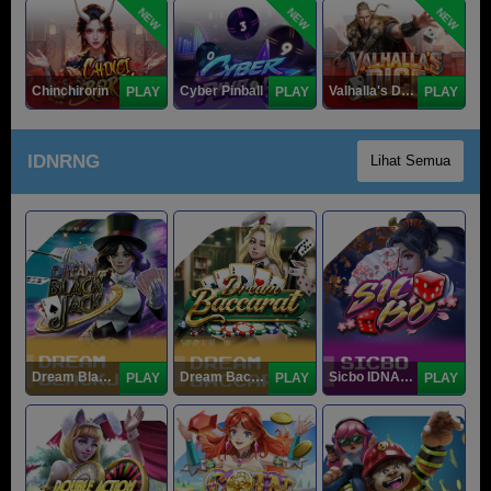
NEW
NEW
NEW
Chinchirorin
Cyber Pinball
Valhalla's Dice
PLAY
PLAY
PLAY
IDNRNG
Lihat Semua
Dream Blackjack
Dream Baccarat
Sicbo IDNArcade
PLAY
PLAY
PLAY