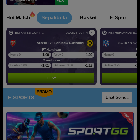
PLAY
Hot Match
Sepakbola
Basket
E-Sport
NETHERLANDS EREDIVISI...
09/08, 9:45 PM
LIGA PORTUGAL
SC Heerenveen
FC Twente Enschede
Por
VS
FT.Handicap
FT
0.25
-0.25
-2.
Home 0
Away 0
Home 0
Over/Under
Ov
-1.11
-1.01
1.
Di Atas 3.25
Di Bawah 3.25
Di Atas 3.00
PLAY
PROMO
E-SPORTS
Lihat Semua
PROMO